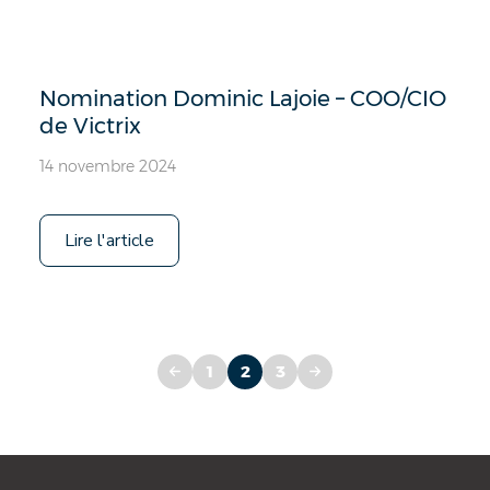
Nomination Dominic Lajoie – COO/CIO
de Victrix
14 novembre 2024
Lire l'article
Pagination
1
2
3
des
publications