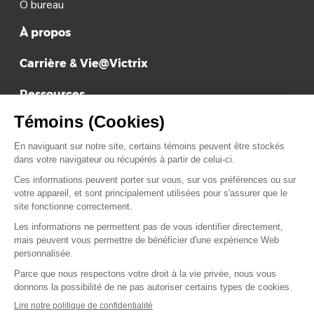
O bureau
À propos
Carrière & Vie@Victrix
Ressources
Tarification
Contact
contact@victrix.ca
+1 514-879-1919
Suivez-nous sur :