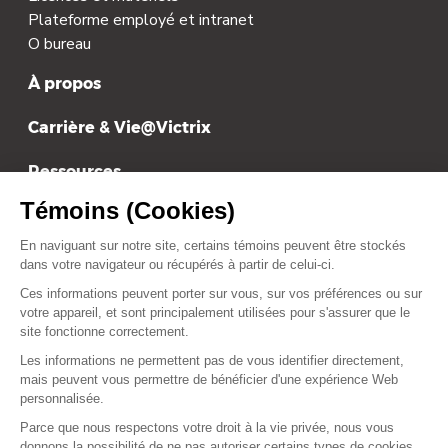
Plateforme employé et intranet
O bureau
À propos
Carrière & Vie@Victrix
Ressources
Tarification
Contact
contact@victrix.ca
+1 514-879-1919
Suivez-nous sur :